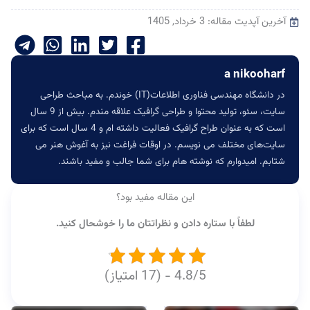
آخرین آپدیت مقاله: 3 خرداد, 1405
a nikooharf
در دانشگاه مهندسی فناوری اطلاعات(IT) خوندم. به مباحث طراحی
سایت، سئو، تولید محتوا و طراحی گرافیک علاقه مندم. بیش از 9 سال
است که به عنوان طراح گرافیک فعالیت داشته ام و 4 سال است که برای
سایت‌های مختلف می نویسم. در اوقات فراغت نیز به آغوش هنر می
شتابم. امیدوارم که نوشته هام برای شما جالب و مفید باشند.
این مقاله مفید بود؟
لطفاً با ستاره دادن و نظراتتان ما را خوشحال کنید.
4.8/5 - (17 امتیاز)