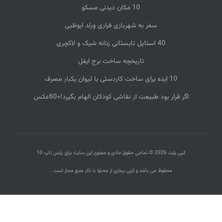
10 مکان دیدنی مسکو
سفر به شهربازی فراری ورلد ابوظبی
40 استایل تابستانی زنانه شیک و لاکچری
تاریخچه ساخت برج ایفل
10 ایده‌ برای ساخت کاردستی با لیوان یکبار مصرف
اگر قرار بود طبیعت از نقاشی کودکان الهام بگیرد!+60عکس
کپی رایت 2026 © تمامی حقوق مادی و معنوی این سایت برای پارس تاپ 10
محفوظ می باشد و کپی برداری از محتوا با ذکر منبع مجاز است .