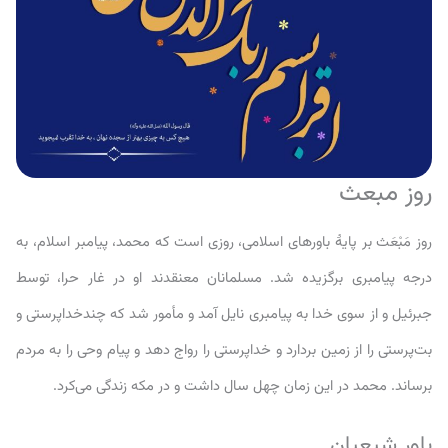
روز مبعث
روز مَبْعَث بر پایهٔ باورهای اسلامی، روزی است که محمد، پیامبر اسلام، به
درجه پیامبری برگزیده شد. مسلمانان معنقدند او در غار حرا، توسط
جبرئیل و از سوی خدا به پیامبری نایل آمد و مأمور شد که چندخداپرستی و
بت‌پرستی را از زمین بردارد و خداپرستی را رواج دهد و پیام وحی را به مردم
برساند. محمد در این زمان چهل سال داشت و در مکه زندگی می‌کرد.
باور شیعیان