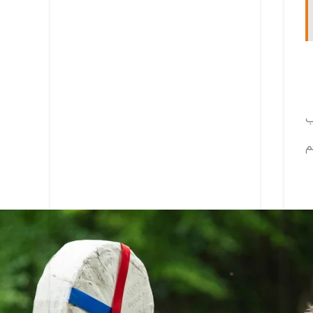
ردی در تعقیب
م