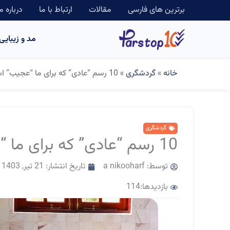
رش
برترین های فارسی
مقالات
ارتباط با ما
درباره م
ه
مد و زیبایی
حتوا
خانه
»
گردشگری
»
10 رسم “عادی” که برای ما “عجیب” است!
گردشگری
10 رسم “عادی” که برای ما “عجیب” است!
توسط:
a nikooharf
تاریخ انتشار:
21 تیر, 1403
بازدیدها:114