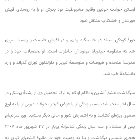
آبستن حوادث خونین وقایع مشروطیت بود پدرش او را به روستای قیش
قورشان و خشکناب منتقل نمود.
دورهٔ کودکی استاد در خاستگاه پدری و در آغوش طبیعت و روستا سپری
شد که منظومه حیدربابا مولود آن خاطرات است. او تحصیلات خود را در
مدرسهٔ متحده و فیوضات و متوسطهٔ تبریز و دارالفنون تهران گذراند و وارد
دانشکدهٔ طب شد.
سرگذشت عشق آتشین و ناکام او که به ترک تحصیل وی از رشتهٔ پزشکی در
سال آخر منجر شد، مسیر زندگی او را عوض کرد و تحولات درونی او را به اوج
معنوی ویژه‌ای کشانید و به اشعارش شور و حالی دیگر بخشید. وی سرانجام
پس از هشتاد و سه سال زندگی شاعرانهٔ پربار در ۲۷ شهریور ماه ۱۳۶۷
هجری شمسی درگذشت و بنا به وصیت خود در مقبرة الشعرای تبریز به