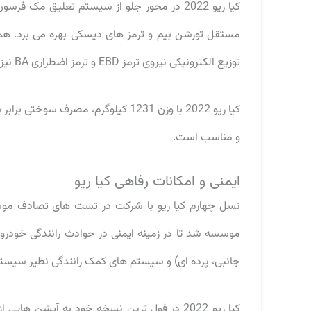
کیا ریو 2022 در محور جلو از سیستم تعلیق 
توزیع الکترونیکی نیروی ترمز EBD و ترمز اضطراری BA نیز مجهزند.
و مناسب است.
ایمنی و امکانات رفاهی کیا ریو
جانبی، پرده ای) و سیستم های کمک رانندگی نظیر سیستم کنترل پایداری ESP و سیستم ک
کیا ریو 2022 در فول ترین نسخه خود به آپشن ه