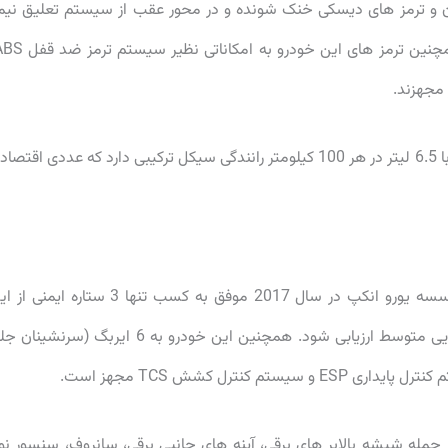
مک فرسون و ترمز های دیسکی خنک شونده و در محور عقب از سیستم تعلیق نیم
کیا ریو 2022 با وزن 1231 کیلوگرم، مصرف سوختی برابر با 6.5 لیتر در هر 100 کیلومتر رانندگی سیکل ترکیبی دارد که عددی اقت
نسل چهارم کیا ریو با شرکت در تست های تصادف موسسه یورو انکپ در سال 2017 موفق به کسب تنها 3 ستاره ایم
موسسه شد تا در زمینه ایمنی در حوادث رانندگی خودرویی متوسط ارزیابی شود. همچنین این خودرو به 6 ایربگ (سرنشی
نترل کشش TCS مجهز است.
ایی از جمله شیشه بالابر های برقی، آینه های جانبی برقی، سانروف، سنسور نور