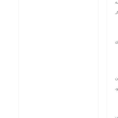
ه
مستقل تورشن بیم و ترمز های دیسکی بهره می برد. همچنین ترمز های این خودرو به امکاناتی نظیر سیستم ترمز ضد قفل ABS،
صادی
نی از این
نان جلو،
،