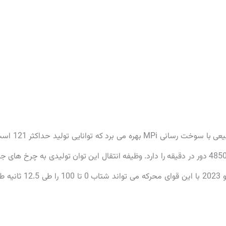
کیا ریو 2022 از یک موتور 4 سیلندر 1.6 لیتری تنفس طبیعی با سوخت رسانی MPi بهره می ب
بخار در 6300 دور در دقیقه و 151 نیوتن متر گشتاور در 4850 دور در دقیقه را دارد. وظیفه انتقال این توان تولیدی به چرخ های 
را یک گیربکس 6 دنده اتوماتیک AT بر عهده دارد. کیا ریو 2023 با این قوای محرکه می تواند شتاب 0 تا 0