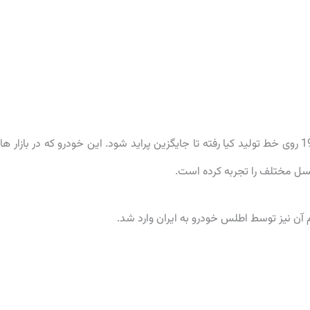
هاچ بک شهری کوچک (سگمنت B) است که از سال 1999 روی خط تولید کیا رفته تا جایگزین پراید شود. این خودرو که در بازار ه
 آن نیز توسط اطلس خودرو به ایران وارد شد.