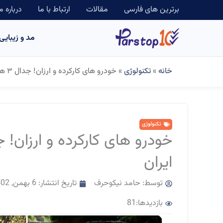
رش
برترین های فارسی
مقالات
ارتباط با ما
درباره م
ه
مد و زیبایی
حتوا
خانه
»
تکنولوژی
»
خودرو های کارکرده و ارزان! جدال ۳ هاچ بک آسیایی محبوب در ایران
تکنولوژی
ایران
توسط:
حامد نیکوحرف
تاریخ انتشار:
6 بهمن, 1402
بازدیدها:81