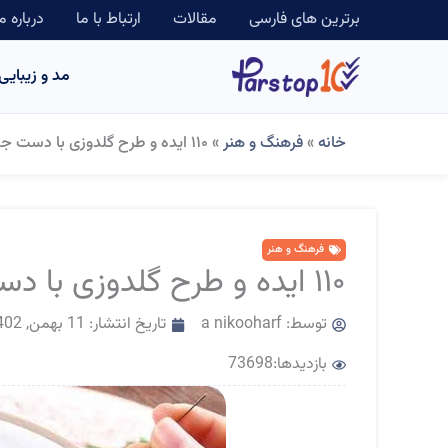
رش
برترین های فارسی
مقالات
ارتباط با ما
درباره م
ه
مد و زیبایی
حتوا
خانه
»
فرهنگ و هنر
»
۱۱۰ ایده و طرح گلدوزی با دست جدید، ساده و شیک
فرهنگ و هنر
۱۱۰ ایده و طرح گلدوزی با دست جدید، ساده و شیک
توسط:
a nikooharf
تاریخ انتشار:
11 بهمن, 1402
بازدیدها:73698