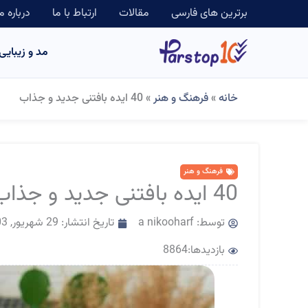
رش
برترین های فارسی
مقالات
ارتباط با ما
درباره م
ه
مد و زیبایی
حتوا
خانه
»
فرهنگ و هنر
»
40 ایده بافتنی جدید و جذاب
فرهنگ و هنر
40 ایده بافتنی جدید و جذاب
توسط:
a nikooharf
تاریخ انتشار:
29 شهریور, 1403
بازدیدها:8864