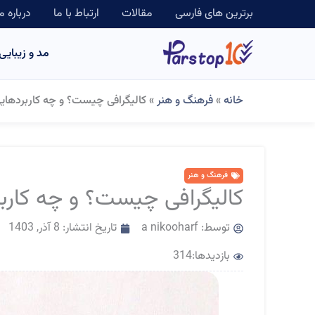
رش
برترین های فارسی
مقالات
ارتباط با ما
درباره م
ه
مد و زیبایی
حتوا
خانه
»
فرهنگ و هنر
»
کالیگرافی چیست؟ و چه کاربردهایی
فرهنگ و هنر
کالیگرافی چیست؟ و چه کاربر
توسط:
a nikooharf
تاریخ انتشار:
8 آذر, 1403
بازدیدها:314