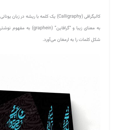
به معنای زیبا و “گرافای
شکل کلمات را به ارمغان می‌آورد.