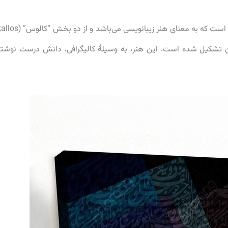
ن” (graphein) به مفهوم نوشتن تشکیل شده است. این هنر، به وسیلهٔ کالیگرافی، دانش درست نوش