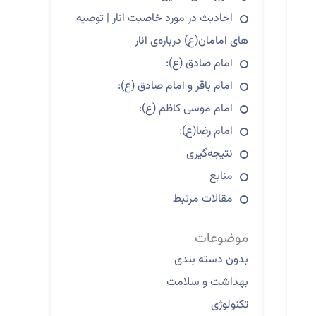
احادیث در مورد خاصیت انار | توصیه
های امامان(ع) درباره‌ی انار
امام صادق (ع):
امام باقر و امام صادق (ع):
امام موسی كاظم (ع):
امام رضا(ع):
نتیجه‌گیری
منابع
مقالات مرتبط
موضوعات
بدون دسته بندی
بهداشت و سلامت
تکنولوژی