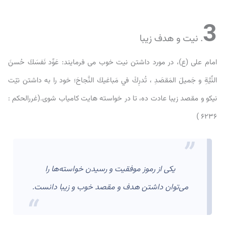
3
. نیت و هدف زیبا
امام على (ع)، در مورد داشتن نیت خوب می فرمایند: عَوِّد نَفسَكَ حُسنَ
النِّيَّةِ و جَميلَ المَقصَدِ ، تُدرِكْ في مَباغيكَ النَّجاحَ؛ خود را به داشتن نيّت
نيكو و مقصد زيبا عادت ده، تا در خواسته هايت كامياب شوى.(غررالحكم :
۶۲۳۶ )
یکی از رموز موفقیت و رسیدن خواسته‌ها را
می‌توان داشتن هدف و مقصد خوب و زیبا دانست.