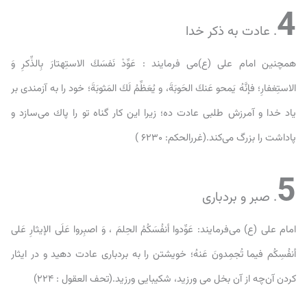
4
. عادت به ذکر خدا
همچنین امام على (ع)می فرمایند : عَوِّدْ نَفسَكَ الاستِهتارَ بِالذِّكرِ وَ
الاستِغفارِ؛ فإنَّهُ يَمحو عَنكَ الحَوبَةَ، و يُعَظِّمُ لَكَ المَثوبَةَ؛ خود را به آزمندى بر
ياد خدا و آمرزش طلبى عادت ده؛ زيرا اين كار گناه تو را پاك مى‌سازد و
پاداشت را بزرگ مى‌کند.(غررالحكم: ۶۲۳۰ )
5
. صبر و بردباری
امام على (ع) می‌فرمایند: عَوِّدوا أنفُسَكُمُ الحِلمَ ، وَ اصبِروا عَلَى الإيثارِ عَلى
أنفُسِكُم فيما تُجمِدونَ عَنهُ؛ خويشتن را به بردبارى عادت دهيد و در ايثار
كردن آن‌چه از آن بخل مى ورزيد، شكيبايى ورزيد.(تحف العقول : ۲۲۴)