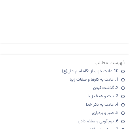
فهرست مطالب
10 عادت خوب از نگاه امام علی(ع)
1. عادت به کارها و صفات زیبا
2. گذشت کردن
3. نیت و هدف زیبا
4. عادت به ذکر خدا
5. صبر و بردباری
6. نرم گویی و سلام دادن
7. زیبا سخن گفتن
8. شنیدن سخنان خوب
9. صبر بر ناخوشی
10. جود و بخشش