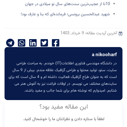
شهید عبدالحسین برونسی؛ فرمانده‌‌‌ای که بنا و عارف بود!
آخرین آپدیت مقاله: 9 خرداد, 1403
a nikooharf
در دانشگاه مهندسی فناوری اطلاعات(IT) خوندم. به مباحث طراحی
سایت، سئو، تولید محتوا و طراحی گرافیک علاقه مندم. بیش از 9 سال
است که به عنوان طراح گرافیک فعالیت داشته ام و 4 سال است که برای
سایت‌های مختلف می نویسم. در اوقات فراغت نیز به آغوش هنر می
شتابم. امیدوارم که نوشته هام برای شما جالب و مفید باشند.
این مقاله مفید بود؟
لطفاً با ستاره دادن و نظراتتان ما را خوشحال کنید.
5/5 - (1 امتیاز)