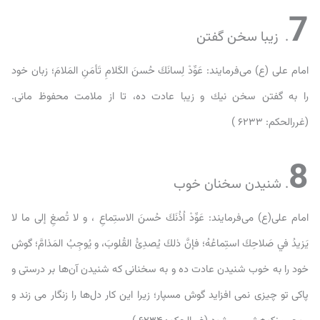
7
. زیبا سخن گفتن
امام على (ع) می‌فرمایند: عَوِّدْ لِسانَكَ حُسنَ الكَلامِ تَأمَنِ المَلامَ؛ زبان خود
را به گفتن سخن نيك و زيبا عادت ده، تا از ملامت محفوظ مانى.
(غررالحكم: ۶۲۳۳ )
8
. شنیدن سخنان خوب
امام على(ع) می‌فرمایند: عَوِّدْ اُذُنَكَ حُسنَ الاستِماعِ ، و لا تُصغِ إلى ما لا
يَزيدُ في صَلاحِكَ استِماعُهُ؛ فإنَّ ذلكَ يُصدِئُ القُلوبَ، و يُوجِبُ المَذامَّ؛ گوش
خود را به خوب شنيدن عادت ده و به سخنانى كه شنيدن آن‌ها بر درستى و
پاكى تو چيزى نمى افزايد گوش مسپار؛ زيرا اين كار دل‌ها را زنگار مى زند و
موجب نكوهش مى شود.(غررالحكم: ۶۲۳۴ )