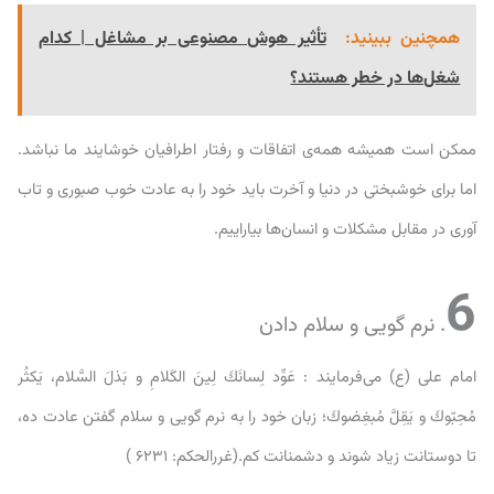
همچنین ببینید:
تأثیر هوش مصنوعی بر مشاغل | کدام
شغل‌ها در خطر هستند؟
ممکن است همیشه همه‌ی اتفاقات و رفتار اطرافیان خوشایند ما نباشد.
اما برای خوشبختی در دنیا و آخرت باید خود را به عادت خوب صبوری و تاب
آوری در مقابل مشکلات و انسان‌ها بیاراییم.
6
. نرم گویی و سلام دادن
امام على (ع) می‌فرمایند : عَوِّد لِسانَكَ لِينَ الكَلامِ و بَذلَ السَّلام، يَكثُر
مُحِبّوكَ و يَقِلَّ مُبغِضوكَ؛ زبان خود را به نرم گويى و سلام گفتن عادت ده،
تا دوستانت زياد شوند و دشمنانت كم.(غررالحكم: ۶۲۳۱ )