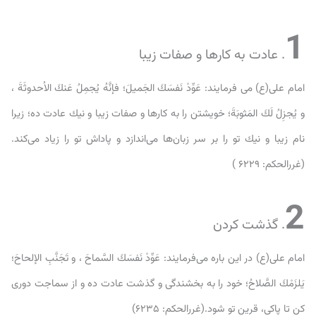
1
. عادت به کارها و صفات زیبا
امام على(ع) می فرمایند: عَوِّدْ نَفسَكَ الجَميلَ؛ فإنَّهُ يُجمِلُ عَنكَ الاُحدوثَةَ ،
و يُجزِلُ لَكَ المَثوبَةَ؛ خويشتن را به كارها و صفات زیبا و نيك عادت ده؛ زيرا
نام زیبا و نيك تو را بر سر زبان‌ها مى‌اندازد و پاداش تو را زياد مى‌کند.
(غررالحكم: ۶۲۲۹ )
2
. گذشت کردن
امام علی(ع) در این باره می‌فرمایند: عَوِّدْ نَفسَكَ السَّماحَ ، و تَجَنَّبِ الإلحاحَ؛
يَلزَمْكَ الصَّلاحُ؛ خود را به بخشندگى و گذشت عادت ده و از سماجت دورى
كن تا پاكى، قرين تو شود.(غررالحكم: ۶۲۳۵)