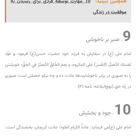
موفقیت در زندگی
9
. صبر بر ناخوشی
امام على (ع) در سفارش به فرزند خود حضرت حسن(ع) فرمود: و عَوِّد
نَفسَكَ التَّصَبُّرَ (الصَّبرَ) عَلى المَكروه، و نِعمَ الخُلقُ التَّصَبُّرُ فِي الحَقِّ؛ خويشتن
را به صبورى در برابر ناخوشايندها عادت ده و چه نيكو خصلتى است صبورى
در راه حق.(نهج‌البلاغه: نامه ۳۱)
10
. جود و بخشش
امام على (ع)می فرماید: عادَهًُْ الكِرامِ الجُودُ؛ عادت كريمان، بخشندگى است.
(غرر الحكم : ۶۲۴۰ )