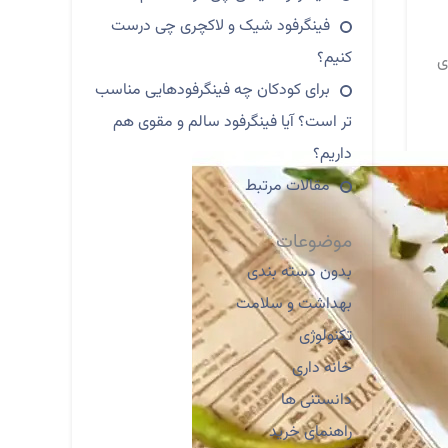
فینگرفود شیک و لاکچری چی درست
کنیم؟
: غذای
برای کودکان چه فینگرفودهایی مناسب
تر است؟ آیا فینگرفود سالم و مقوی هم
داریم؟
مقالات مرتبط
موضوعات
بدون دسته بندی
بهداشت و سلامت
تکنولوژی
خانه داری
دانستنی ها
راهنمای خرید