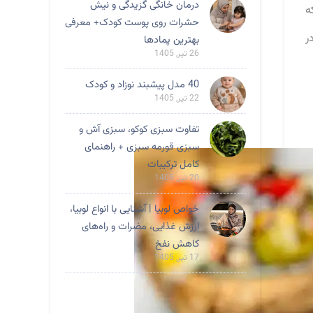
درمان خانگی گزیدگی و نیش
ه
حشرات روی پوست کودک+ معرفی
ر
بهترین پمادها
26 تیر, 1405
40 مدل پیشبند نوزاد و کودک
22 تیر, 1405
تفاوت سبزی کوکو، سبزی آش و
سبزی قورمه سبزی + راهنمای
کامل ترکیبات
20 تیر, 1405
خواص لوبیا | آشنایی با انواع لوبیا،
ارزش غذایی، مضرات و راه‌های
کاهش نفخ
17 تیر, 1405