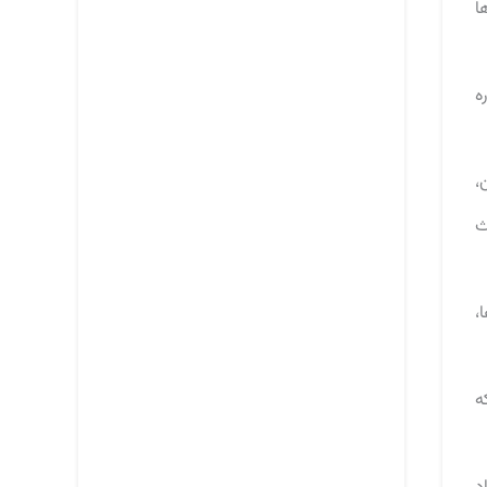
ا
ه
،
ث
،
ه