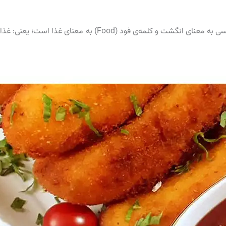
همانطور که می‌دانید، کلمه‌ی فینگر(Finger) در زبان انگلیسی به معنای انگشت و کلمه‌ی فود (Food) به معنای غذا است؛ یعنی