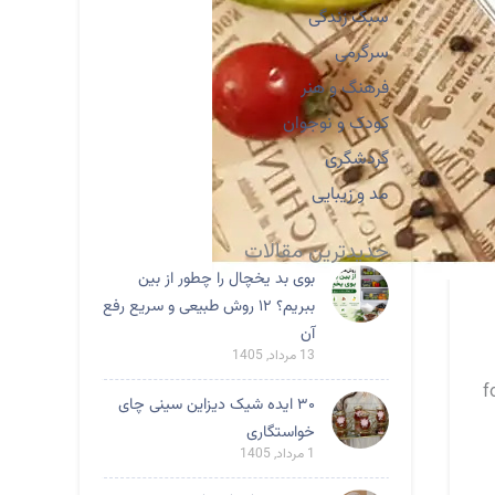
سبک زندگی
سرگرمی
فرهنگ و هنر
کودک و نوجوان
گردشگری
مد و زیبایی
جدیدترین مقالات
بوی بد یخچال را چطور از بین
ببریم؟ ۱۲ روش طبیعی و سریع رفع
آن
13 مرداد, 1405
food served 
۳۰ ایده شیک دیزاین سینی چای
خواستگاری
1 مرداد, 1405