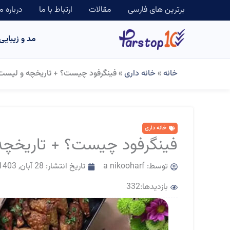
رش
برترین های فارسی
مقالات
ارتباط با ما
درباره م
ه
مد و زیبایی
حتوا
خانه
»
خانه داری
»
فینگرفود چیست؟ + تاریخچه و لیست 
خانه داری
فینگرفود چیست؟ + تاریخچه 
توسط:
a nikooharf
تاریخ انتشار:
28 آبان, 1403
بازدیدها:332