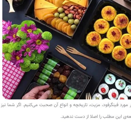
ارس تاپ 10، به طور مفصل در مورد فینگرفود، مزیت، تاریخچه و انواع آن صحبت می‌کنیم. اگر شما نیز 
عه‌ی این مطلب را اصلا از دست ندهید.