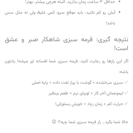
حداقل ۳ ساعت زمان بذارید. البته هرچی بیشتر، بهتر!
آبش رو کم نکنید، باید موقع سرو، کمی غلیظ ولی نه مثل سس
باشد!
نتیجه گیری: قرمه سبزی شاهکار صبر و عشق
است!
اگر این رازها رو رعایت کنید، قرمه سبزی شما افسانه ای میشه! یادتون
باشه:
✅ سبزی سرخشده + گوشت با پیاز تفت داده = پایه اصلی
✅ لیموعمانی آخر کار + لوبیای نرم = طعم بینظیر
✅ حرارت کم + زمان زیاد = خورشِ رستورانی!
حالا شما بگید… راز قرمه سبزی شما چیه؟! 😉