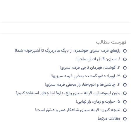
فهرست مطالب
رازهای قرمه سبزی خوشمزه؛ از دیگ مادربزرگ تا آشپزخونه شما!
۱. سبزی: قاتل اصلی ماجرا!
۲. گوشت: قهرمان ناجی قرمه سبزی!
۳. لوبیا: عضو گمشده بعضی قرمه سبزیها!
۴. چاشنی‌ها و ادویه‌ها: راز مخفی قرمه سبزی!
بدون لیموعمانی، قرمه سبزی روح نداره! اما چطور استفاده کنیم؟
۵. حرارت و زمان: راز نهایی!
نتیجه گیری: قرمه سبزی شاهکار صبر و عشق است!
مقالات مرتبط