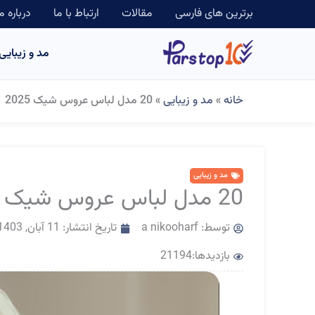
رش
برترین های فارسی
مقالات
ارتباط با ما
درباره م
ه
مد و زیبایی
حتوا
خانه
»
مد و زیبایی
»
20 مدل لباس عروس شیک 2025
مد و زیبایی
20 مدل لباس عروس شیک 2025
توسط:
a nikooharf
تاریخ انتشار:
11 آبان, 1403
بازدیدها:21194