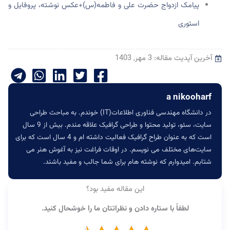
پیامک ازدواج حضرت علی و فاطمه(س)+عکس نوشته، پروفایل و
استوری
آخرین آپدیت مقاله: 3 مهر, 1403
a nikooharf
در دانشگاه مهندسی فناوری اطلاعات(IT) خوندم. به مباحث طراحی
سایت، سئو، تولید محتوا و طراحی گرافیک علاقه مندم. بیش از 9 سال
است که به عنوان طراح گرافیک فعالیت داشته ام و 4 سال است که برای
سایت‌های مختلف می نویسم. در اوقات فراغت نیز به آغوش هنر می
شتابم. امیدوارم که نوشته هام برای شما جالب و مفید باشند.
این مقاله مفید بود؟
لطفاً با ستاره دادن و نظراتتان ما را خوشحال کنید.